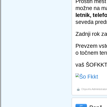
Prostih mest 
možne na ma
letnik, tele
seveda predn
Zadnji rok za
Prevzem vsto
o točnem ter
vaš ŠOFKK
Objavil/a
Administrator
jan