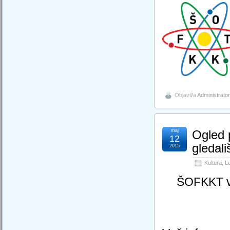
Objavil/a
Administrator
maj
Ogled 
12
gledali
2015
Kultura
,
Le
ŠOFKKT va