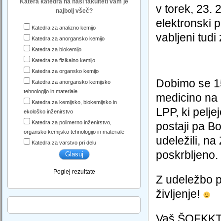
Katera katedra na naši fakulteti vam je
v torek, 23. 
najbolj všeč?
elektronski 
Katedra za analizno kemijo
vabljeni tudi
Katedra za anorgansko kemijo
Katedra za biokemijo
Katedra za fizikalno kemijo
Katedra za organsko kemijo
Dobimo se 15
Katedra za anorgansko kemijsko
tehnologijo in materiale
medicino na Š
Katedra za kemijsko, biokemijsko in
LPP, ki peljej
ekološko inženirstvo
Katedra za polimerno inženirstvo,
postaji pa Bo
organsko kemijsko tehnologijo in materiale
udeležili, na
Katedra za varstvo pri delu
poskrbljeno.
Poglej rezultate
Z udeležbo p
življenje!
Vaš ŠOFKK