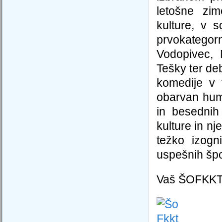
letošne zim
kulture, v s
prvokategorn
Vodopivec, 
Tešky ter de
komedije v 
obarvan hum
in besednih
kulture in nj
težko izogn
uspešnih špo
Vaš ŠOFKK