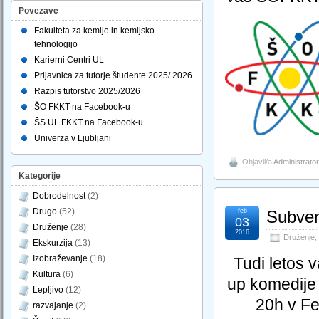
Povezave
Fakulteta za kemijo in kemijsko
tehnologijo
Karierni Centri UL
Prijavnica za tutorje študente 2025/ 2026
Razpis tutorstvo 2025/2026
ŠO FKKT na Facebook-u
ŠS UL FKKT na Facebook-u
Univerza v Ljubljani
Objavil/a
Administrator
Kategorije
Dobrodelnost
(2)
Drugo
(52)
feb
Subven
03
Druženje
(28)
2016
Druženje
,
Ekskurzija
(13)
Izobraževanje
(18)
Tudi letos 
Kultura
(6)
up komedije 
Lepljivo
(12)
20h v Fe
razvajanje
(2)