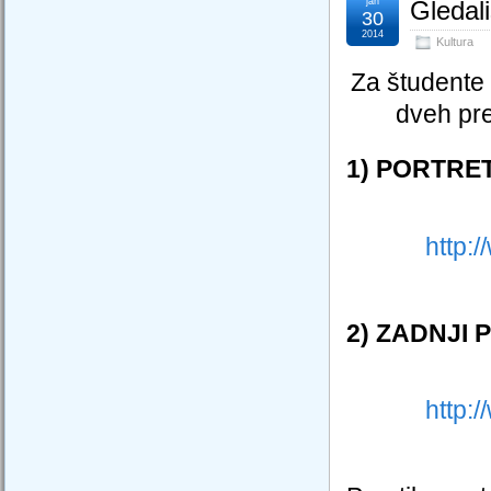
jan
Gledal
30
2014
Kultura
Za študent
dveh pr
1) PORTRETI
http:
2) ZADNJI P
http: