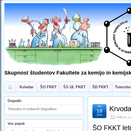
Skupnost študentov Fakultete za kemijo in kemijsk
Koledar
ŠO FKKT
ŠS UL FKKT
ŠD FKKT
Tutorstv
Dogodki
feb
Krvoda
Trenutno ni nobenih dogodkov.
18
2016
Kultura
,
Le
Vox populi
ŠO FKKT leto