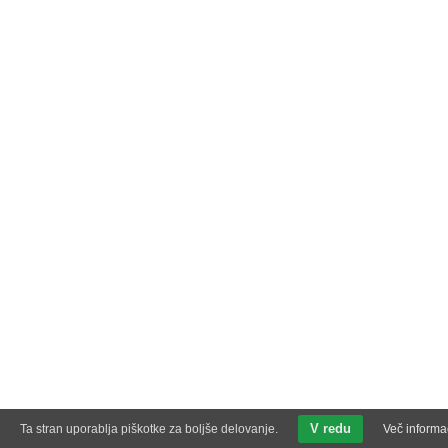
V redu
Ta stran uporablja piškotke za boljše delovanje.
Več informa