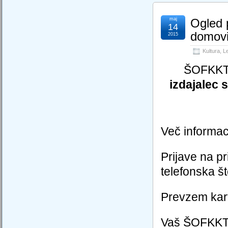
maj
Ogled p
14
domovi
2015
Kultura
,
Le
ŠOFKKT 
izdajalec 
Več informac
Prijave na pr
telefonska š
Prevzem kart
Vaš ŠOFKK