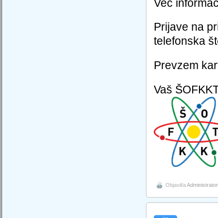
Več informac
Prijave na pr
telefonska št
Prevzem kart
Vaš ŠOFKK
Objavil/a
Administrator