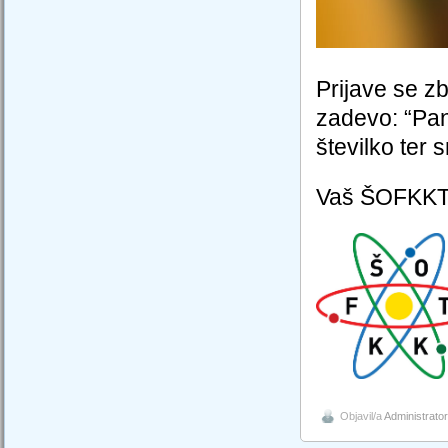
Prijave se z
zadevo: “Pan
številko ter s
Vaš ŠOFKK
Objavil/a
Administrator