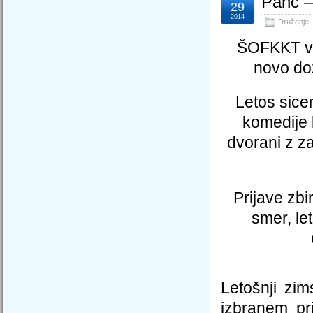
Panč –
29
2014
Druženje
,
ŠOFKKT vas
novo do
Letos sicer
komedije 
dvorani z 
Prijave zb
smer, le
Letošnji zi
izbranem pr